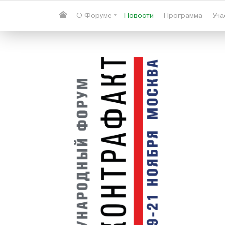
О Форуме
Новости
Программа
Уча