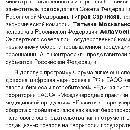
министр промышленности и торговли Российс
заместитель председателя Совета Федерации
Российской Федерации,
Тигран Саркисян,
пре
экономической комиссии,
Татьяна Москалько
человека в Российской Федерации
Асламбек
Экспертного совета при Государственной ком
незаконному обороту промышленной продукции
ассоциации «Антиконтрафакт», представители 
субъектов Российской Федерации.
В деловую программу Форума включены сл
доверия: цифровая маркировка в РФ и ЕАЭС ка
власти, бизнеса и потребителей», «Единая сис
территории ЕАЭС», «Международные практики 
медицинской продукции», «Развитие госрегули
оборота стройматериалов как залог безопаснос
налогового законодательства как инструмент 
подакцизных товаров на территории государст