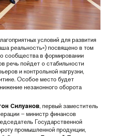
агоприятных условий для развития
аша реальность») посвящено в том
го сообщества в формировании
ов речь пойдет о стабильности
ьеров и контрольной нагрузки,
итике. Особое место будет
нижение незаконного оборота
тон Силуанов
, первый заместитель
ерации – министр финансов
редседатель Государственной
ороту промышленной продукции,