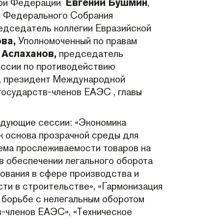
кой Федерации
Евгений Бушмин
,
 Федерального Собрания
дседатель коллегии Евразийской
ва,
Уполномоченный по правам
 Аслаханов,
председатель
иссии по противодействию
, президент Международной
государств-членов ЕАЭС , главы
едующие сессии: «Экономика
к основа прозрачной среды для
тема прослеживаемости товаров на
в обеспечении легального оборота
рования в сфере производства и
ти в строительстве», «Гармонизация
в борьбе с нелегальным оборотом
в-членов ЕАЭС», «Техническое