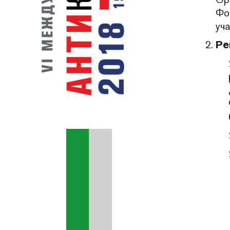
Фо
уч
Ре