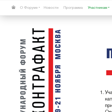
О Форуме
Новости
Программа
Участникам
Уч
ка
пр
Ор