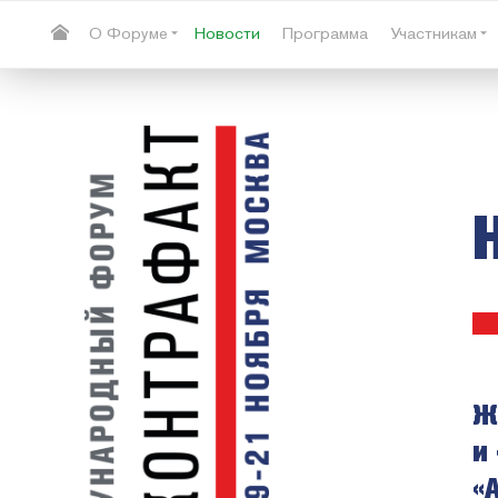
О Форуме
Новости
Программа
Участникам
Ж
и
«