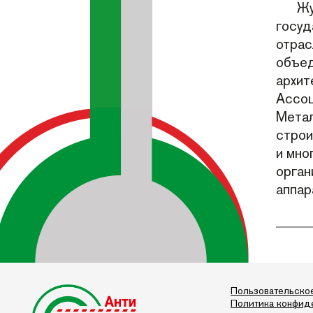
Жу
госуд
отрас
объед
архит
Ассоц
Метал
строи
и мно
орган
аппар
Пользовательско
Политика конфид