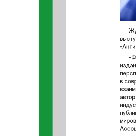
Жу
высту
«Анти
«Ф
издан
персп
в сов
взаим
автор
индус
публи
миров
Ассоц