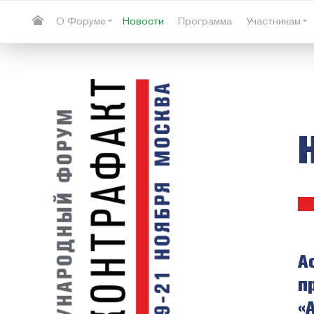
О Форуме
Новости
Программа
Участникам
А
п
«