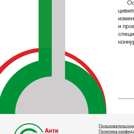
Ос
цивил
измен
и про
специ
конку
Пользовательско
Политика конфид