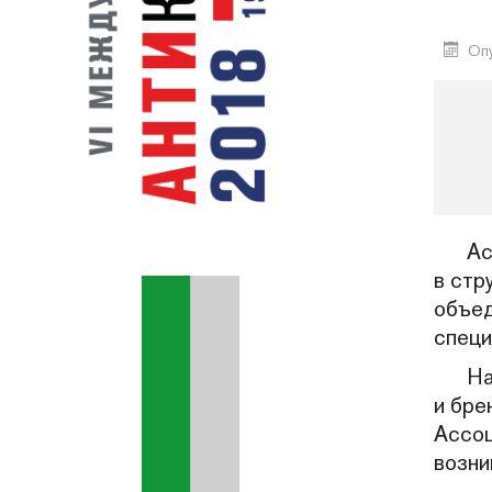
Опу
Ас
в стр
объед
специ
На
и бре
Ассоц
возни