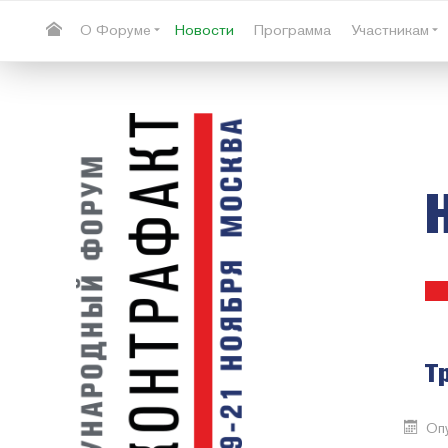
О Форуме
Новости
Программа
Участникам
Т
Опу