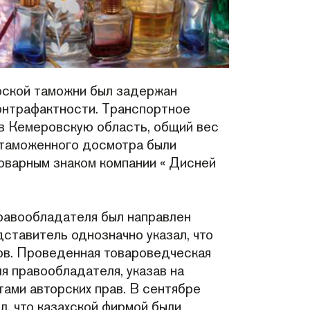
рской таможни был задержан
онтрафактности. Транспортное
в Кемеровскую область, общий вес
е таможенного досмотра были
оварным знаком компании « Дисней
равообладателя был направлен
дставитель однозначно указал, что
ов. Проведенная товароведческая
 правообладателя, указав на
ами авторских прав. В сентябре
, что казахской фирмой были