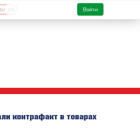
Войти
RU
EN
нали контрафакт в товарах