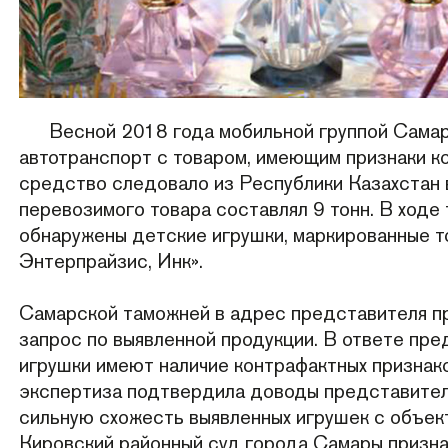
Весной 2018 года мобильной группой Сама
автотранспорт с товаром, имеющим признаки к
средство следовало из Республики Казахстан 
перевозимого товара составлял 9 тонн. В ход
обнаружены детские игрушки, маркированные т
Энтерпрайзис, Инк».
Самарской таможней в адрес представителя п
запрос по выявленной продукции. В ответе пре
игрушки имеют наличие контрафактных признак
экспертиза подтвердила доводы представителя
сильную схожесть выявленных игрушек с объект
Кировский районный суд города Самары признал