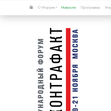
О Форуме
Новости
Программа
Уча