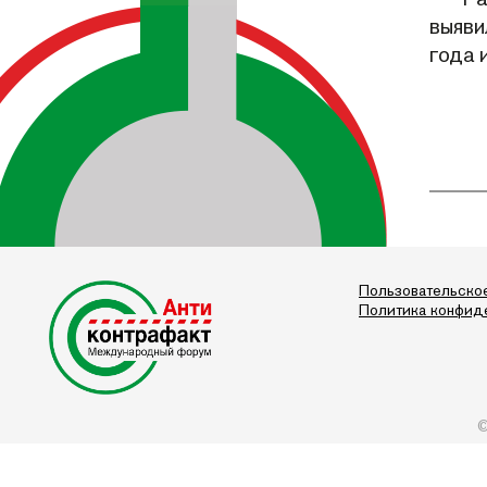
выяви
года 
Пользовательско
Политика конфид
©