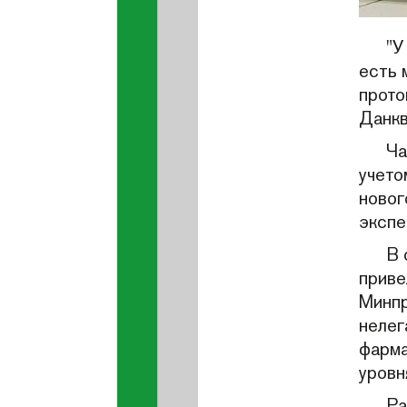
"У
есть 
прото
Данкв
Ча
учето
новог
экспе
В 
приве
Минпр
нелег
фарма
уровн
Ра