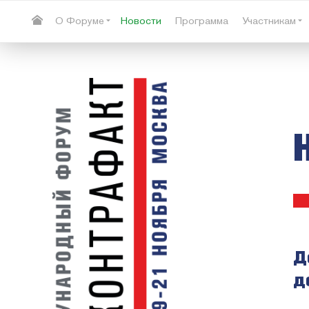
О Форуме
Новости
Программа
Участникам
Д
д