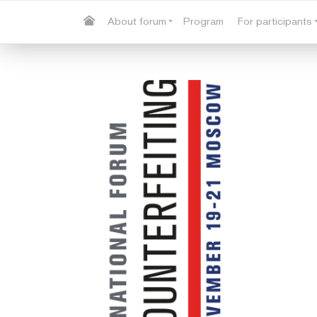
About forum
Program
For participants